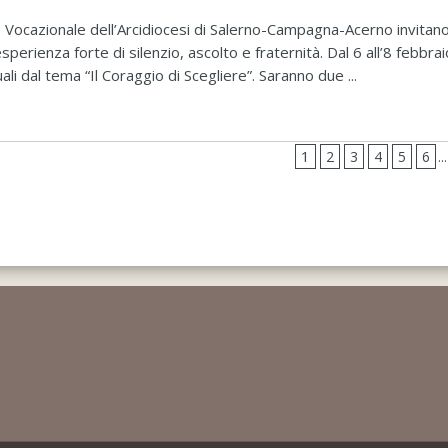
 Vocazionale dell’Arcidiocesi di Salerno-Campagna-Acerno invitano 
esperienza forte di silenzio, ascolto e fraternità. Dal 6 all’8 febbr
uali dal tema “Il Coraggio di Scegliere”. Saranno due ...
1
2
3
4
5
6
...