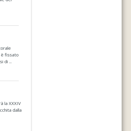
torale
 è fissato
 di ...
rà la XXXIV
cchita dalla