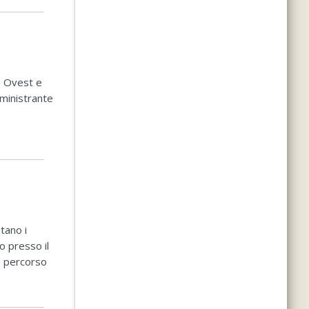
o Ovest e
l ministrante
tano i
o presso il
n percorso