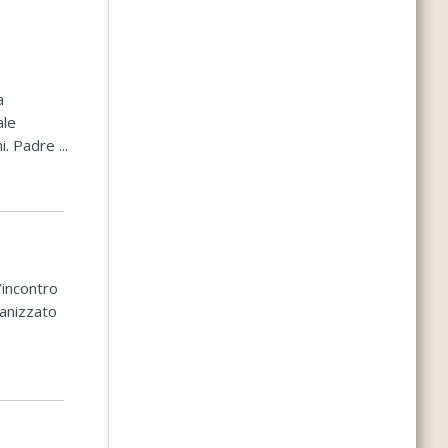
a
ale
. Padre ...
’incontro
ganizzato