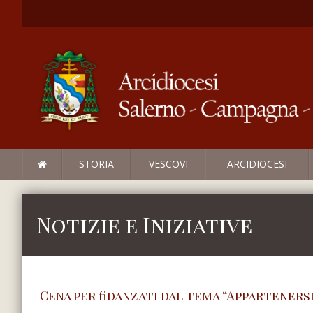
STORIA
VESCOVI
ARCIDIOCESI
Notizie e Iniziative
Cena per fidanzati dal tema “Apparteners