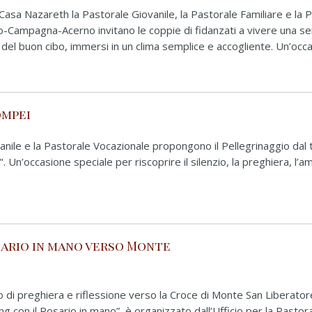
 Casa Nazareth la Pastorale Giovanile, la Pastorale Familiare e la 
rno-Campagna-Acerno invitano le coppie di fidanzati a vivere una s
e del buon cibo, immersi in un clima semplice e accogliente. Un’occ
ompei
anile e la Pastorale Vocazionale propongono il Pellegrinaggio dal
Un’occasione speciale per riscoprire il silenzio, la preghiera, l’ami
osario in mano verso Monte
 di preghiera e riflessione verso la Croce di Monte San Liberator
king con il Rosario in mano”, è organizzato dall’Ufficio per la Pastor