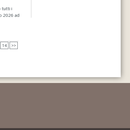
tutti i
aio 2026 ad
14
>>