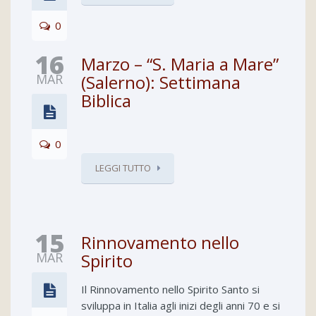
0
16
Marzo – “S. Maria a Mare”
MAR
(Salerno): Settimana
Biblica
0
LEGGI TUTTO
15
Rinnovamento nello
MAR
Spirito
Il Rinnovamento nello Spirito Santo si
sviluppa in Italia agli inizi degli anni 70 e si