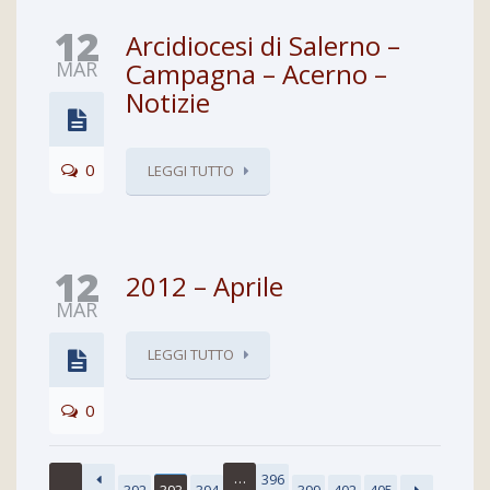
12
Arcidiocesi di Salerno –
MAR
Campagna – Acerno –
Notizie
0
LEGGI TUTTO
12
2012 – Aprile
MAR
LEGGI TUTTO
0
…
396
392
393
394
399
402
405