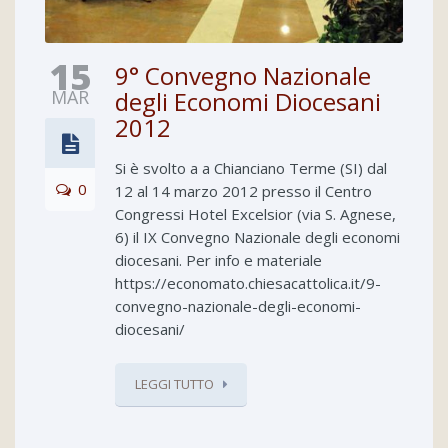
15
9° Convegno Nazionale
MAR
degli Economi Diocesani
2012
Si è svolto a a Chianciano Terme (SI) dal
0
12 al 14 marzo 2012 presso il Centro
Congressi Hotel Excelsior (via S. Agnese,
6) il IX Convegno Nazionale degli economi
diocesani. Per info e materiale
https://economato.chiesacattolica.it/9-
convegno-nazionale-degli-economi-
diocesani/
LEGGI TUTTO