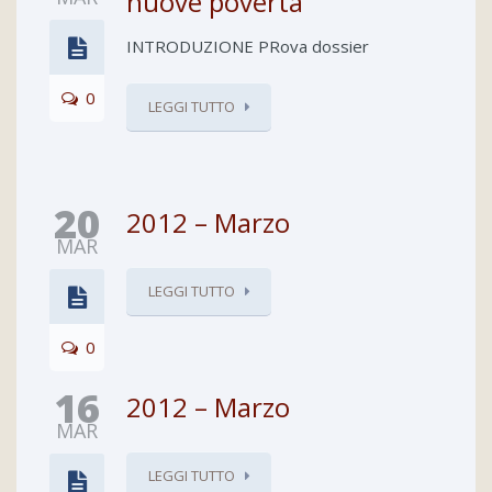
nuove povertà
INTRODUZIONE PRova dossier
0
LEGGI TUTTO
20
2012 – Marzo
MAR
LEGGI TUTTO
0
16
2012 – Marzo
MAR
LEGGI TUTTO