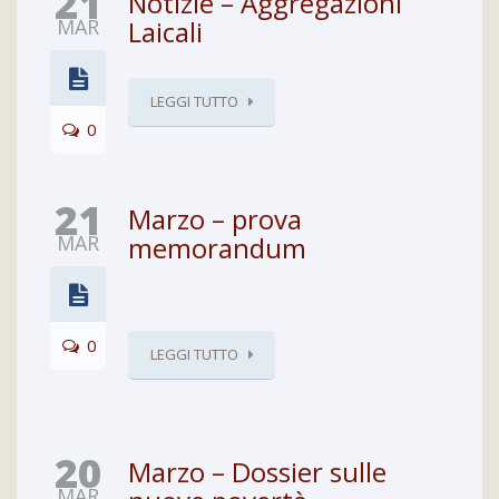
21
Notizie – Aggregazioni
MAR
Laicali
LEGGI TUTTO
0
21
Marzo – prova
MAR
memorandum
0
LEGGI TUTTO
20
Marzo – Dossier sulle
MAR