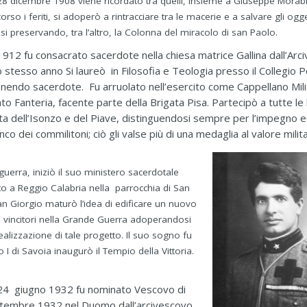
28 dicembre 1908 viene ricordato tra quelli, insieme a Giuseppe Morabi
so i feriti, si adoperò a rintracciare tra le macerie e a salvare gli ogge
iosi preservando, tra l’altro, la Colonna del miracolo di san Paolo.
1912 fu consacrato sacerdote nella chiesa matrice Gallina dall’Arc
 stesso anno Si laureò in Filosofia e Teologia presso il Collegio Po
enendo sacerdote. Fu arruolato nell’esercito come Cappellano Mili
 Fanteria, facente parte della Brigata Pisa. Partecipò a tutte le 
ta dell’Isonzo e del Piave, distinguendosi sempre per l’impegno ed
anco dei commilitoni; ciò gli valse più di una medaglia al valore mili
 guerra, iniziò il suo ministero sacerdotale
o a Reggio Calabria nella parrocchia di San
n Giorgio maturò l’idea di edificare un nuovo
ani vincitori nella Grande Guerra adoperandosi
realizzazione di tale progetto. Il suo sogno fu
 di Savoia inaugurò il Tempio della Vittoria.
l 24 giugno 1932 fu nominato Vescovo di
ettembre 1932 nel Duomo dall’arcivescovo