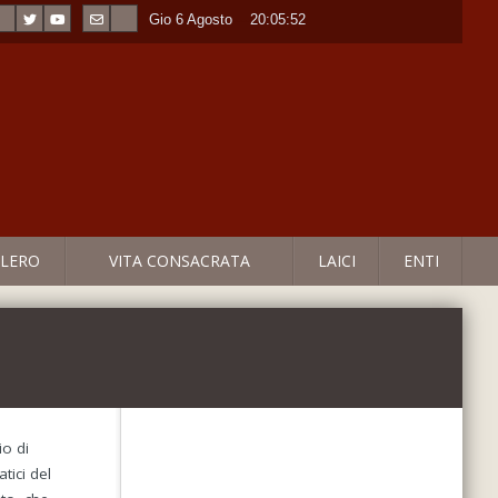
Gio 6 Agosto
----
20:05:53
LERO
VITA CONSACRATA
LAICI
ENTI
io di
tici del