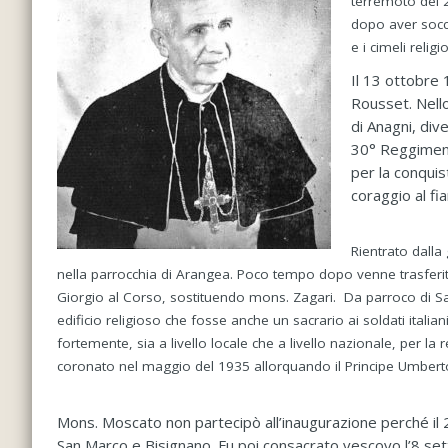
terremoto del 
dopo aver soccor
e i cimeli relig
Il 13 ottobre 
Rousset. Nello
di Anagni, div
30° Reggimento
per la conquis
coraggio al fi
Rientrato dalla
nella parrocchia di Arangea. Poco tempo dopo venne trasferit
Giorgio al Corso, sostituendo mons. Zagari. Da parroco di Sa
edificio religioso che fosse anche un sacrario ai soldati itali
fortemente, sia a livello locale che a livello nazionale, per la 
coronato nel maggio del 1935 allorquando il Principe Umberto I
Mons. Moscato non partecipò all’inaugurazione perché i
San Marco e Bisignano. Fu poi consacrato vescovo l’8 s