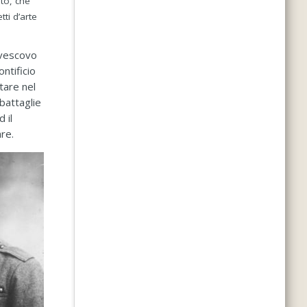
to, che
tti d’arte
ivescovo
ntificio
tare nel
battaglie
 il
tare.