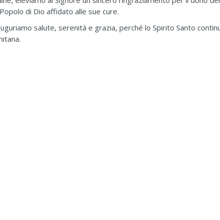
dine, eleviamo al Signore un sincero ringraziamento per il dono del
Popolo di Dio affidato alle sue cure.
 auguriamo salute, serenità e grazia, perché lo Spirito Santo contin
nitana.