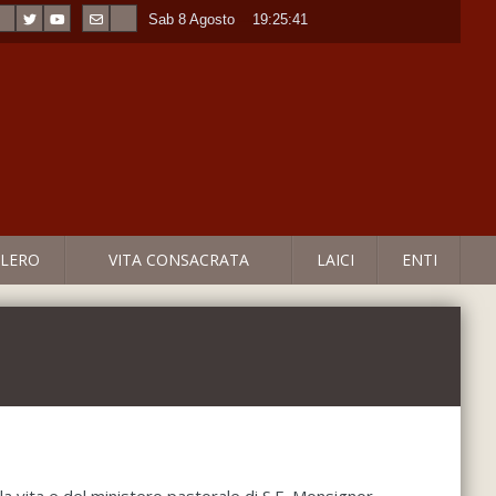
Sab 8 Agosto
----
19:25:41
LERO
VITA CONSACRATA
LAICI
ENTI