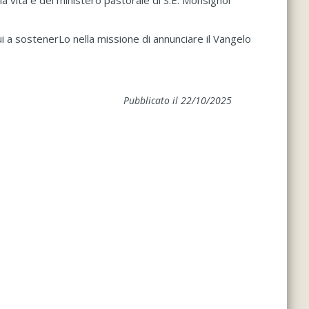
la vita e del ministero pastorale di S.E. Monsignor
ui a sostenerLo nella missione di annunciare il Vangelo
Pubblicato il 22/10/2025