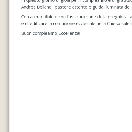
In questo giorno di gioia per il compleanno e di gratitu
Andrea Bellandi, pastore attento e guida illuminata del 
Con animo filiale e con l’assicurazione della preghiera,
e di edificare la comunione ecclesiale nella Chiesa saler
Buon compleanno Eccellenza!