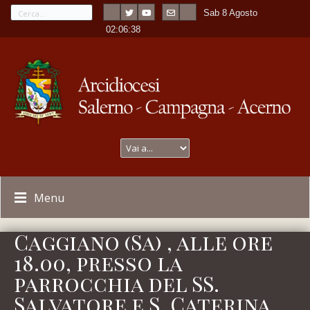
Sab 8 Agosto
---
-
02:06:38
Menu
Caggiano (Sa) , alle ore
18.00, presso la
parrocchia del SS.
Salvatore e S. Caterina