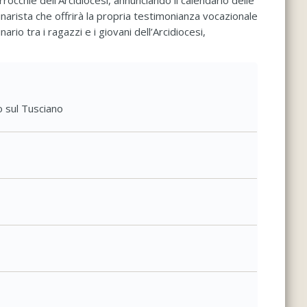
rrocchie dell’Arcidiocesi, annunciando il calendario delle
arista che offrirà la propria testimonianza vocazionale
o tra i ragazzi e i giovani dell’Arcidiocesi,
 sul Tusciano