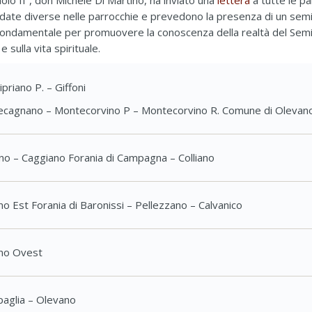
olo II”, don Michele Di Martino, ha inviato una
lettera
a tutte le pa
 date diverse nelle parrocchie e prevedono la presenza di un semin
fondamentale per promuovere la conoscenza della realtà del Seminari
 sulla vita spirituale.
ipriano P. – Giffoni
tecagnano – Montecorvino P – Montecorvino R. Comune di Olevano
ino – Caggiano Forania di Campagna – Colliano
rno Est Forania di Baronissi – Pellezzano – Calvanico
rno Ovest
ipaglia – Olevano