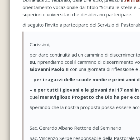
Domenica 25 febbraio, dalle ore 9.30, presso il
Seminar
orientamento vocazionale dal titolo “Scruta le stelle e… a
superiori o universitari che desiderano partecipare.
di seguito l’invito a partecipare del Servizio di Pastor
Carissimi,
per dare continuità ad un cammino di discerniment
su
, riprendiamo così il cammino di discernimento v
Giovanni Paolo II
con una giornata di riflessione e 
–
per i ragazzi delle scuole medie e primi anni d
–
e per tutti i giovani e le giovani dai 17 anni in
quel
meraviglioso Progetto che Dio ha per e co
Sperando che la nostra proposta possa essere accolt
Sac. Gerardo Albano Rettore del Seminario
Sac. Vincenzo Serpe responsabile della Pastorale V