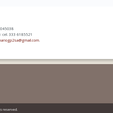
 8045038
e: cel. 333 6185521
nariogp2sa@gmail.com
.
ts reserved.