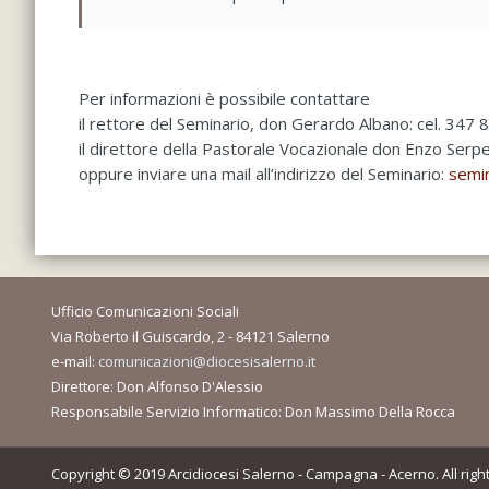
Per informazioni è possibile contattare
il rettore del Seminario, don Gerardo Albano: cel. 347
il direttore della Pastorale Vocazionale don Enzo Serp
oppure inviare una mail all’indirizzo del Seminario:
semi
Ufficio Comunicazioni Sociali
Via Roberto il Guiscardo, 2 - 84121 Salerno
e-mail:
comunicazioni@diocesisalerno.it
Direttore: Don Alfonso D'Alessio
Responsabile Servizio Informatico: Don Massimo Della Rocca
Copyright © 2019 Arcidiocesi Salerno - Campagna - Acerno. All righ