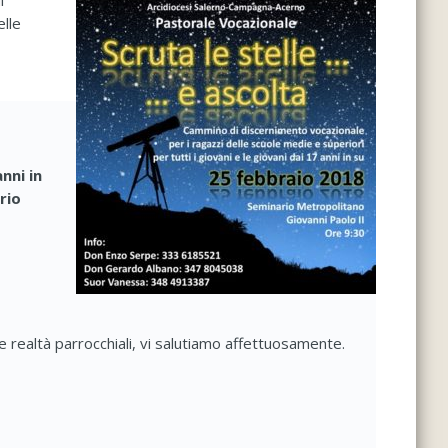
i
elle
anni in
rio
 realtà parrocchiali, vi salutiamo affettuosamente.