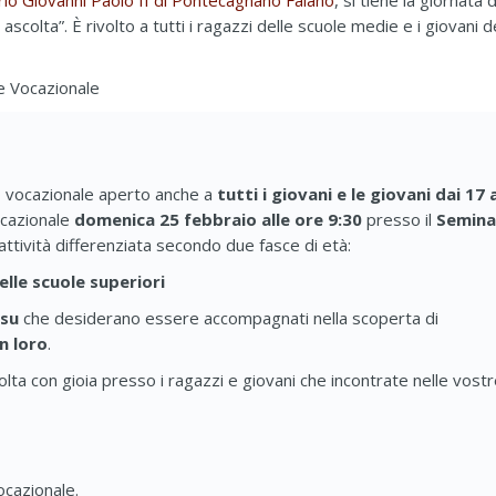
io Giovanni Paolo II di Pontecagnano Faiano
, si tiene la giornata d
scolta”. È rivolto a tutti i ragazzi delle scuole medie e i giovani d
ale Vocazionale
o vocazionale aperto anche a
tutti i giovani e le giovani dai 17 
ocazionale
domenica 25 febbraio alle ore 9:30
presso il
Semina
attività differenziata secondo due fasce di età:
elle scuole superiori
 su
che desiderano essere accompagnati nella scoperta di
n loro
.
a con gioia presso i ragazzi e giovani che incontrate nelle vostre
ocazionale.