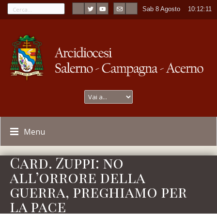
Sab 8 Agosto
----
10:12:11
Menu
Card. Zuppi: no
all’orrore della
guerra, preghiamo per
la pace