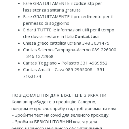
Fare GRATUITAMENTE il codice stp per
l’assistenza sanitaria gratuita
Fare GRATUITAMENTE il procedimento per il
permesso di soggiorno
E darti TUTTE le informazioni utili per il tempo
che dovrai restare in Italia
Contattaci
Chiesa greco cattolica ucraina 348 3631475
Caritas Salerno-Campagna-Acerno 089 226000
– 346 1272968
Caritas Teggiano – Pollastro 331 4989552
Caritas Amalfi – Cava 089 2965008 – 351
7163174
ПОВІДОМЛЕННЯ ДЛЯ БІЖЕНЦІВ З УКРАЇНИ
Коли ви прибудете в провінцію Салерно,
повідомте про своє прибуття, щоб допомогти вам:
– Зробити тест на covid для зеленого проходу.
– Зробити БЕЗКОШТОВНИЙ код stp для
безкоштовного медичного обслуговування.