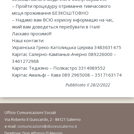
– Пройти процедуру отримання тимчасового
місця проживання БЕЗКОШТОВНО
– Надамо вам ВСЮ корисну інформацію на час,
який вам доведеться перебувати в Італії
Ласкаво просимо!!!
Наші контакти:
Українська Греко-Католицька Церква 3483631475
Карітас Салерно-Кампанья-Ачерно 089226000 –
3461272968
Карітас Теджяно – Полікастро 3314989552
Карітас Амальфі – Кава 089 2965008 – 3517163174
Pubblicato il 28/2/2022
Ufficio Comunicazioni Sociali
Via Roberto il Guiscardo, 2 - 84121 Salerno
e-mail:
comunicazioni@diocesisalerno.it
Direttore: Don Alfonso D'Alessio