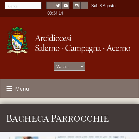
Sab 8 Agosto
---
-
08:34:15
Menu
Bacheca Parrocchie