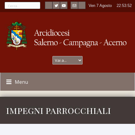
Ven 7 Agosto
----
22:53:52
Menu
impegni parrocchiali