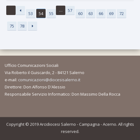
…
57
53
54
55
60
63
66
69
72
75
78
Ufficio Comunicazioni Sociali
Via Roberto il Guiscardo, 2 - 84121 Salerno
e-mail:
comunicazioni@diocesisalerno.it
Direttore: Don Alfonso D'Alessio
Responsabile Servizio Informatico: Don Massimo Della Rocca
Copyright © 2019 Arcidiocesi Salerno - Campagna - Acerno. All rights
reserved.