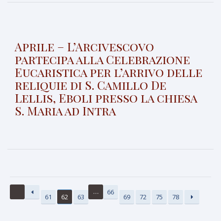
Aprile – L’Arcivescovo
partecipa alla Celebrazione
Eucaristica per l’arrivo delle
reliquie di S. Camillo De
Lellis, Eboli presso la chiesa
S. Maria ad Intra
…
66
61
62
63
69
72
75
78