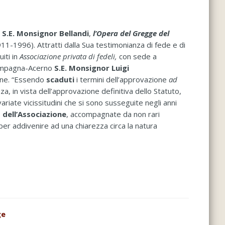
,
S.E. Monsignor Bellandi
,
l’Opera del Gregge del
911-1996). Attratti dalla Sua testimonianza di fede e di
iti in
Associazione privata di fedeli,
con sede a
-Campagna-Acerno
S.E. Monsignor Luigi
ione. “Essendo
scaduti
i termini dell’approvazione
ad
za, in vista dell’approvazione definitiva dello Statuto,
variate vicissitudini che si sono susseguite negli anni
o dell’Associazione
, accompagnate da non rari
zi per addivenire ad una chiarezza circa la natura
ge