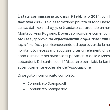
È stata
commissariata, oggi, 9 febbraio 2024,
con i
Bambino Gesù
. Tale associazione privata di fedeli nas
carità, dal 1939 ad oggi, si è andato costituendo un num
Montecorvino Pugliano. Doveroso ricordare come, con 
Moretti,
approvò
ad experimentum
atque triennium
l
experimentum
, pur riconoscendo ed apprezzando la natur
ho ritenuto necessario acquisire ulteriori elementi di v
sono culminate nel mancato superamento delle
diverse
abbandoni. Dal canto suo, il “Dicastero per i laici, la fam
autenticamente ecclesiale dell’Associazione.
Di seguito il comunicato completo:
Comunicato Stampa.pdf
Comunicato Stampa.doc
D