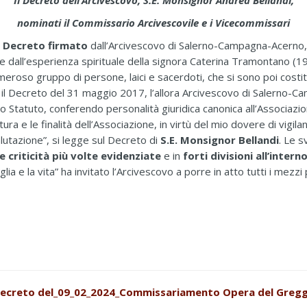
Il Decreto dell’Arcivescovo, S.E. Monsignor Andrea Bellandi,
nominati il Commissario Arcivescovile e i Vicecommissari
l
Decreto firmato
dall’Arcivescovo di Salerno-Campagna-Acerno
ce dall’esperienza spirituale della signora Caterina Tramontano (1
eroso gruppo di persone, laici e sacerdoti, che si sono poi costitu
il Decreto del 31 maggio 2017, l’allora Arcivescovo di Salerno
o Statuto, conferendo personalità giuridica canonica all’Associaz
a e le finalità dell’Associazione, in virtù del mio dovere di vigilan
alutazione”, si legge sul Decreto di
S.E. Monsignor Bellandi
. Le s
 criticità più volte evidenziate
e in
forti divisioni all’intern
iglia e la vita” ha invitato l’Arcivescovo a porre in atto tutti i mez
ecreto del_09_02_2024_Commissariamento Opera del Greg