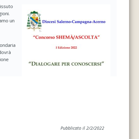
vissuto
ioni.
iamo un
condaria
 dovrà
ione
Pubblicato il 2/2/2022