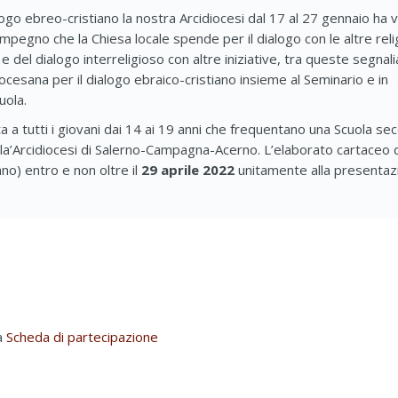
logo ebreo-cristiano la nostra Arcidiocesi dal 17 al 27 gennaio ha 
impegno che la Chiesa locale spende per il dialogo con le altre relig
del dialogo interreligioso con altre iniziative, tra queste segnal
esana per il dialogo ebraico-cristiano insieme al Seminario e in
uola.
 a tutti i giovani dai 14 ai 19 anni che frequentano una Scuola se
lla’Arcidiocesi di Salerno-Campagna-Acerno. L’elaborato cartaceo
o) entro e non oltre il
29 aprile 2022
unitamente alla presentaz
a
Scheda di partecipazione