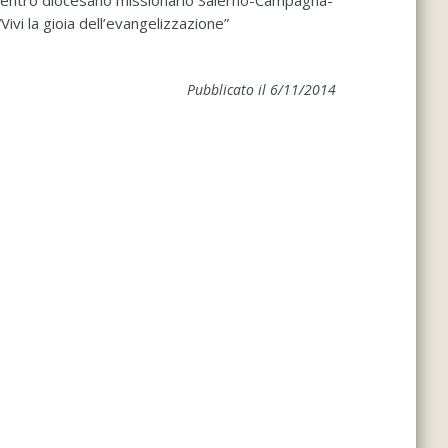
l Centro diocesano missionario Salerno-Campagna-
vi la gioia dell’evangelizzazione”
Pubblicato il 6/11/2014