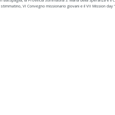
 Battipaglia, la Provincia Stimmatina S. Maria della Speranza e i
timmatino, VI Convegno missionario giovani e il VII Mission day “Vi