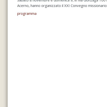
Sabato 8 novembre e domenica 9, in via Gonzaga 100 in
Acerno, hanno organizzato il XXI Convegno missionario s
programma