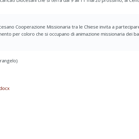
caricati Diocesani che si terrà dal 9 all’11 marzo prossimo, al Cent
cesano Cooperazione Missionaria tra le Chiese invita a partecipa
nto per coloro che si occupano di animazione missionaria dei ba
rangelo)
docx