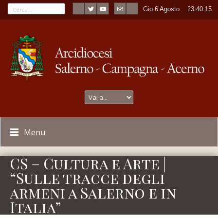
Gio 6 Agosto
----
23:40:15
Menu
CS – Cultura e Arte |
“Sulle tracce degli
armeni a Salerno e in
Italia”