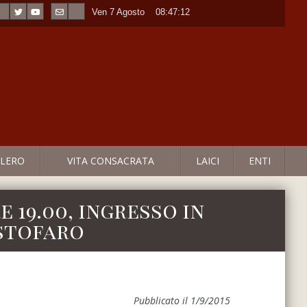
Ven 7 Agosto
----
08:47:12
LERO
VITA CONSACRATA
LAICI
ENTI
e 19.00, ingresso in
stofaro
Pubblicato il 1/9/2015