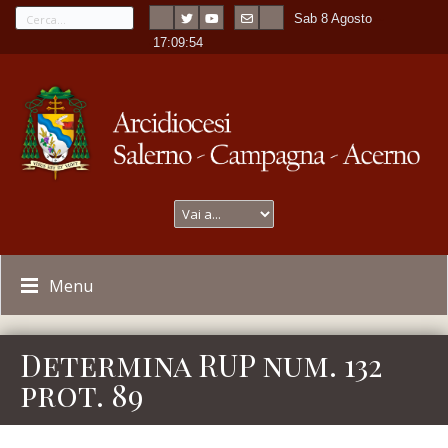
Sab 8 Agosto
---
-
17:09:54
Menu
Determina RUP num. 132
prot. 89