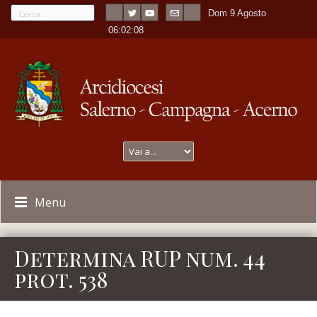
Dom 9 Agosto
---
-
06:02:08
Menu
Determina RUP num. 44
prot. 538