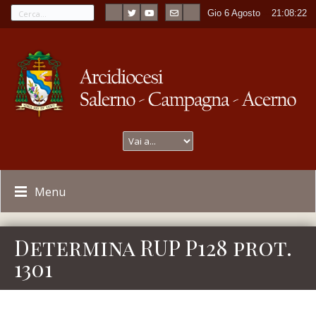
Gio 6 Agosto
----
21:08:22
Menu
Determina RUP P128 prot.
1301