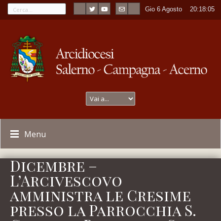
Gio 6 Agosto
----
20:18:06
Menu
Dicembre –
L’Arcivescovo
amministra le Cresime
presso la Parrocchia S.