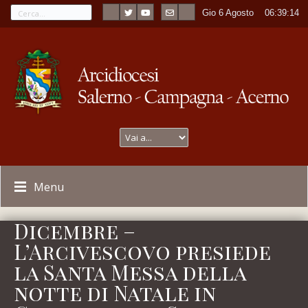
Gio 6 Agosto
----
06:39:14
Menu
Dicembre –
L’Arcivescovo presiede
la Santa Messa della
notte di Natale in