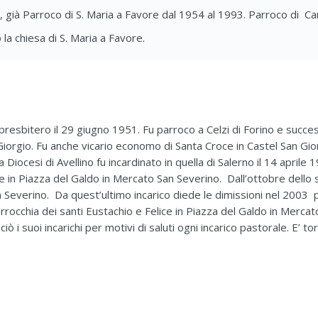
, già Parroco di S. Maria a Favore dal 1954 al 1993. Parroco di C
 la chiesa di S. Maria a Favore.
o presbitero il 29 giugno 1951. Fu parroco a Celzi di Forino e succ
iorgio. Fu anche vicario economo di Santa Croce in Castel San Gio
la Diocesi di Avellino fu incardinato in quella di Salerno il 14 apri
ice in Piazza del Galdo in Mercato San Severino. Dall’ottobre dell
 Severino. Da quest’ultimo incarico diede le dimissioni nel 2003 p
rocchia dei santi Eustachio e Felice in Piazza del Galdo in Mercat
i suoi incarichi per motivi di saluti ogni incarico pastorale. E’ to