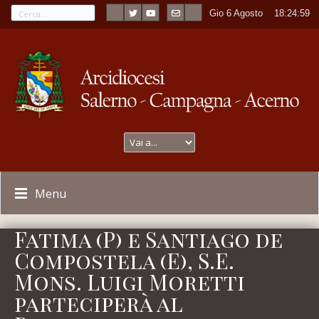
Gio 6 Agosto
----
18:24:59
Menu
Fatima (P) e Santiago de
Compostela (E), S.E.
Mons. Luigi Moretti
parteciperà al