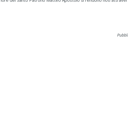
onore del Santo Patrono Matteo Apostolo si rendono noti attraverso
Pubbl