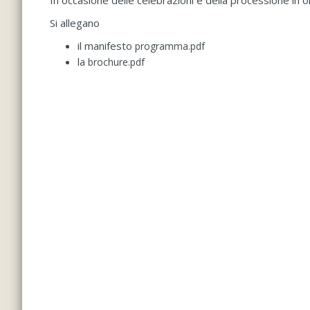
In occasione delle celebrazioni e della processione in 
Si allegano
il manifesto
programma.pdf
la
brochure.pdf