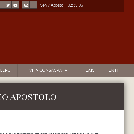
Ven 7 Agosto
----
02:35:06
LERO
VITA CONSACRATA
LAICI
ENTI
teo Apostolo