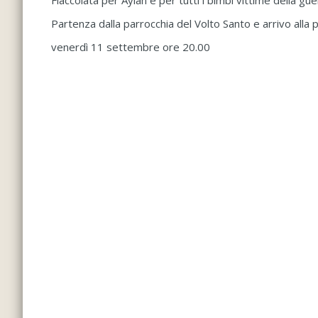
Fiaccolata per Aylan e per tutti i bimbi vittime della gue
Partenza dalla parrocchia del Volto Santo e arrivo alla
venerdì 11 settembre ore 20.00