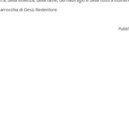
rra, della violenza, della fame, del naufragio e della nostra indiffe
 parrocchia di Gesù Redentore
Pubbl