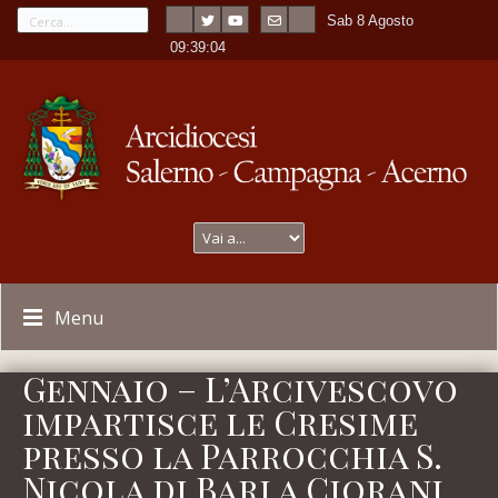
Sab 8 Agosto
---
-
09:39:04
Menu
Gennaio – L’Arcivescovo
impartisce le Cresime
presso la Parrocchia S.
Nicola di Bari a Ciorani