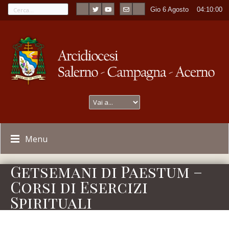
Gio 6 Agosto
----
04:10:00
Menu
Getsemani di Paestum –
Corsi di Esercizi
Spirituali