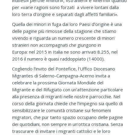
indifesi» perché «minori», «stranieri» e «inermi» quando
per «varie ragioni sono forzati a vivere lontani dalla
loro terra d’origine e separati dagli affetti familiari».
Quella dei minori in fuga dai loro Paesi d’origine è una
delle pagine più rimosse della stagione che stiamo
vivendo e riguarda un numero crescente di minori
stranieri non accompagnati che giungono in
Europa: nel 2015 in Italia ne sono arrivati 8.255, nel
2016 il numero è quasi raddoppiato (14000).
Cogliendo l’invito del Pontefice, l’Uffico Diocesano
Migrantes di Salerno-Campagna-Acerno invita a
celebrare la prossima Giornata Mondiale del
Migrante e del Rifugiato con un’attenzione particolare
alla presenza di migranti nelle nostre parrocchie. Nel
corso della giornata chiede che l’impegno sia quello di
sensibilizzare le comunità cristiane sui fenomeni
migratori, che pur tanto spazio occupano delle pagine
dei quotidiani, non sempre in un’ottica cristiana. Senza
trascurare di invitare i migranti cattolici e le loro