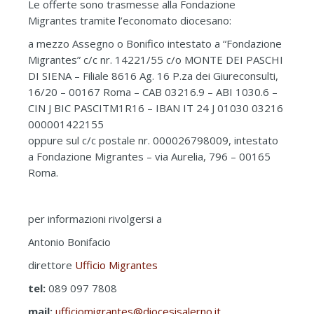
Le offerte sono trasmesse alla Fondazione
Migrantes tramite l’economato diocesano:
a mezzo Assegno o Bonifico intestato a “Fondazione
Migrantes” c/c nr. 14221/55 c/o MONTE DEI PASCHI
DI SIENA – Filiale 8616 Ag. 16 P.za dei Giureconsulti,
16/20 – 00167 Roma – CAB 03216.9 – ABI 1030.6 –
CIN J BIC PASCITM1R16 – IBAN IT 24 J 01030 03216
000001422155
oppure sul c/c postale nr. 000026798009, intestato
a Fondazione Migrantes – via Aurelia, 796 – 00165
Roma.
per informazioni rivolgersi a
Antonio Bonifacio
direttore
Ufficio Migrantes
tel:
089 097 7808
mail:
ufficiomigrantes@diocesisalerno.it