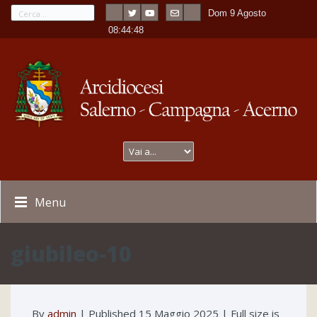
Dom 9 Agosto
---
-
08:44:48
Menu
giubileo-10
By
admin
|
Published
15 Maggio 2025
| Full size is