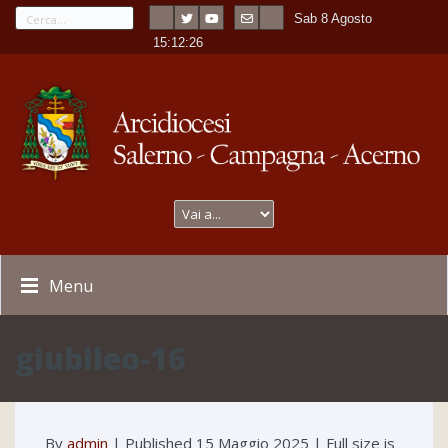
Sab 8 Agosto
---
-
15:12:26
Menu
giubileo-16
By
admin
|
Published
15 Maggio 2025
| Full size is