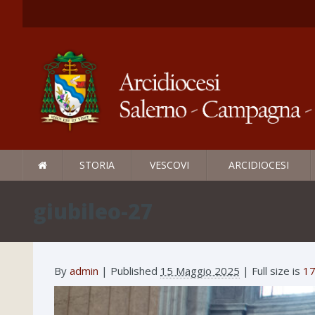
STORIA
VESCOVI
ARCIDIOCESI
giubileo-27
By
admin
|
Published
15 Maggio 2025
| Full size is
17