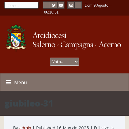
Dom 9 Agosto
---
-
06:18:51
Menu
giubileo-31
By
admin
|
Published
16 Maggio 2025
| Full size is