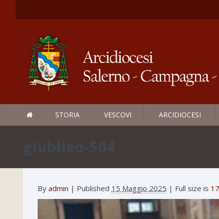
STORIA
VESCOVI
ARCIDIOCESI
giubileo-504
By
admin
|
Published
15 Maggio 2025
| Full size is
17