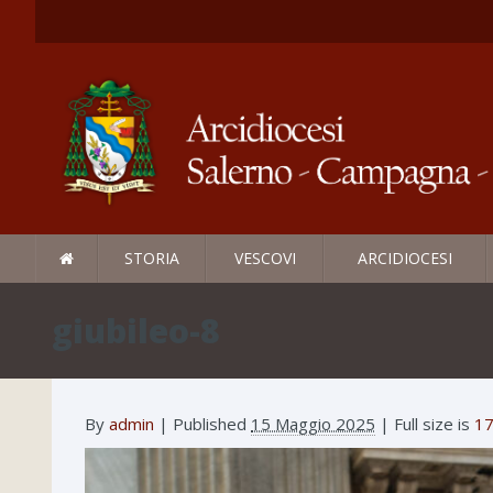
STORIA
VESCOVI
ARCIDIOCESI
giubileo-8
By
admin
|
Published
15 Maggio 2025
| Full size is
17