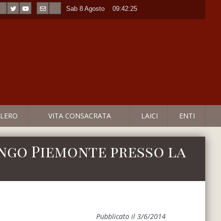
Sab 8 Agosto
----
09:42:25
LERO
VITA CONSACRATA
LAICI
ENTI
ango Piemonte presso la
Pubblicato il 3/6/2014