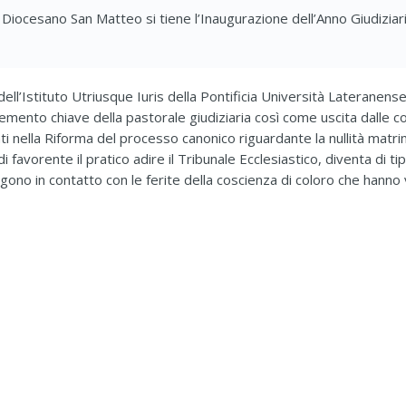
ocesano San Matteo si tiene l’Inaugurazione dell’Anno Giudiziari
ell’Istituto Utriusque Iuris della Pontificia Università Lateranense
mento chiave della pastorale giudiziaria così come uscita dalle co
ati nella Riforma del processo canonico riguardante la nullità matr
 favorente il pratico adire il Tribunale Ecclesiastico, diventa di t
ngono in contatto con le ferite della coscienza di coloro che hanno 