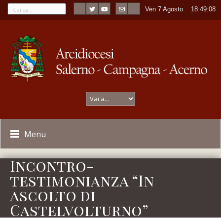
Ven 7 Agosto
----
18:49:08
Menu
Incontro-
testimonianza “In
ascolto di
Castelvolturno”