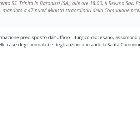
o SS. Trinità in Baronissi (SA), alle ore 18.00, il Rev.mo Sac. Pao
 il mandato a 47 nuovi M
inistri
straordinari
della Comunione prove
rmazione predisposto dall’Ufficio Liturgico diocesano, assumono da
nelle case degli ammalati e degli anziani portando la Santa Comunio