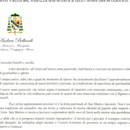
nno Pastorale, indirizza una lettera a tutti i fedeli dell’Arcidiocesi.