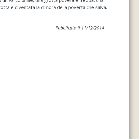
ndo un varco umile, una grotta povera e fredda, una
rotta è diventata la dimora della povertà che salva.
Pubblicato il 11/12/2014