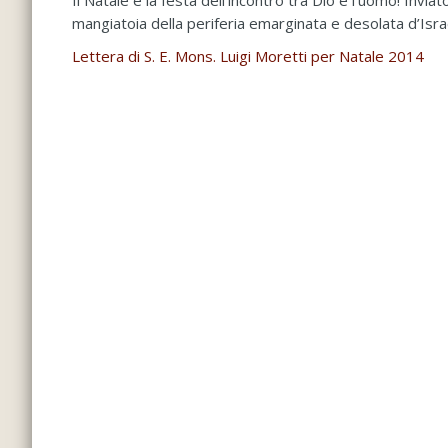
Il Natale è la festa dell’incontro tra Dio e l’uomo! Inv
mangiatoia della periferia emarginata e desolata d’Isra
Lettera di S. E. Mons. Luigi Moretti per Natale 2014