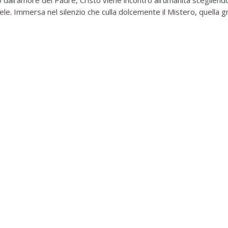
iato dall’amore del Padre, Cristo viene incontro all’umanità sceglie
ele. Immersa nel silenzio che culla dolcemente il Mistero, quella g