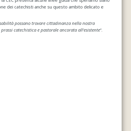
, la CEC presenta alcune linee guida che speriamo siano
zione dei catechisti anche su questo ambito delicato e
isabilità possano trovare cittadinanza nella nostra
assi catechistica e pastorale ancorata all’esistente
“.