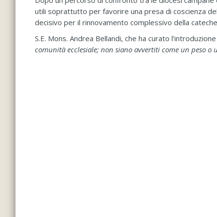
Dopo un percorso di confronto tra le diocesi campane e
utili soprattutto per favorire una presa di coscienza del
decisivo per il rinnovamento complessivo della cateche
S.E. Mons. Andrea Bellandi, che ha curato l’introduzione 
comunità ecclesiale; non siano avvertiti come un peso o 