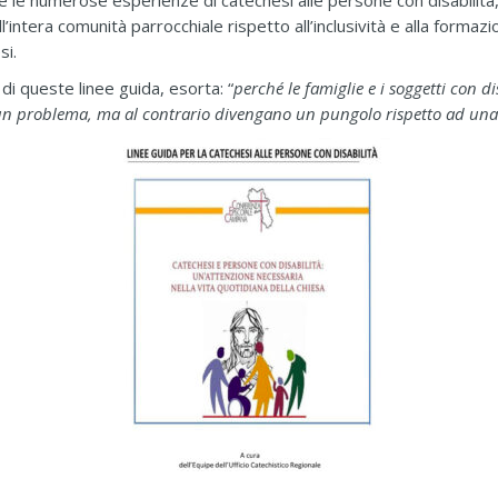
 le numerose esperienze di catechesi alle persone con disabilità
l’intera comunità parrocchiale rispetto all’inclusività e alla forma
si.
di queste linee guida, esorta: “
perché le famiglie e i soggetti con d
un problema, ma al contrario divengano un pungolo rispetto ad una pr