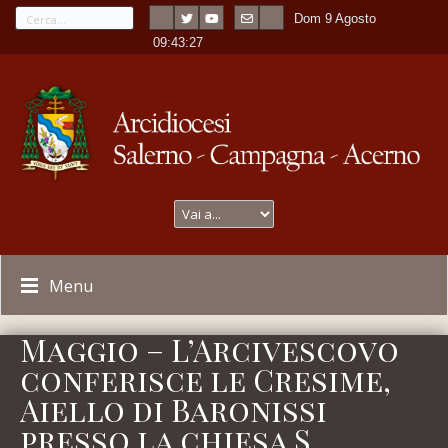
Dom 9 Agosto
---
-
09:43:27
Menu
Maggio – L’Arcivescovo
conferisce le Cresime,
Aiello di Baronissi
presso la chiesa S.