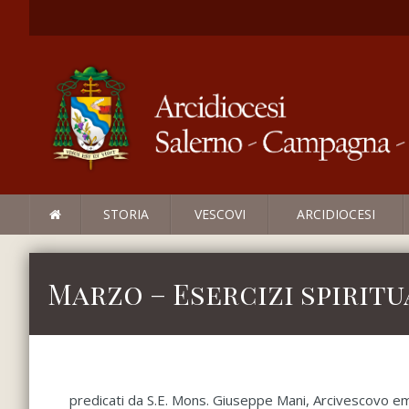
STORIA
VESCOVI
ARCIDIOCESI
Marzo – Esercizi spiritu
predicati da S.E. Mons. Giuseppe Mani, Arcivescovo eme