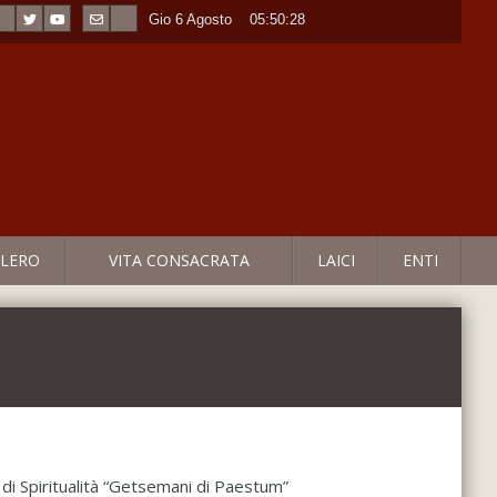
Gio 6 Agosto
----
05:50:28
LERO
VITA CONSACRATA
LAICI
ENTI
di Spiritualità “Getsemani di Paestum”