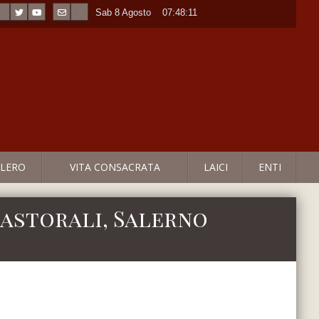
Sab 8 Agosto
----
07:48:11
LERO
VITA CONSACRATA
LAICI
ENTI
pastorali, Salerno