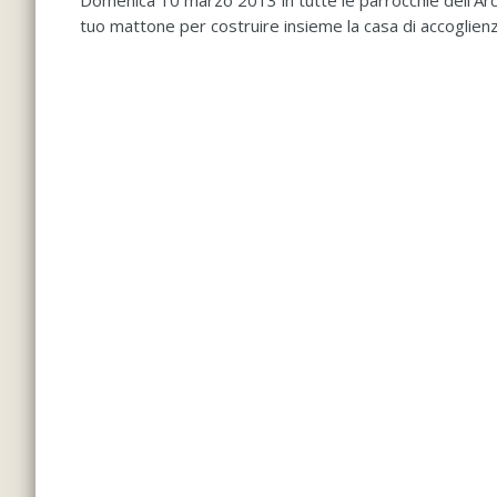
Domenica 10 marzo 2013 in tutte le parrocchie dell’Arci
tuo mattone per costruire insieme la casa di accoglien