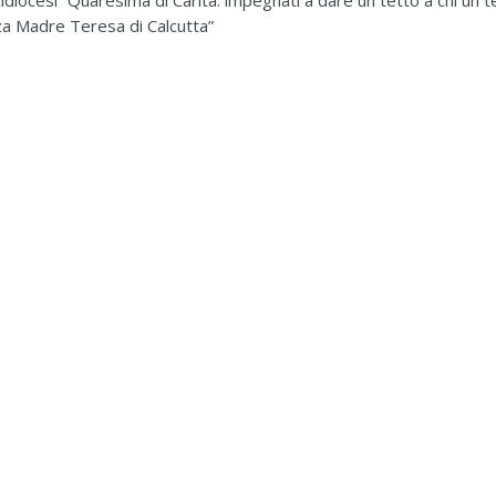
diocesi “Quaresima di Carità: impegnati a dare un tetto a chi un te
za Madre Teresa di Calcutta”