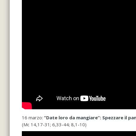
16 marzo:
“Date loro da mangiare”: Spezzare il pan
(Mc 14,17-31; 6,33-44; 8,1-10)