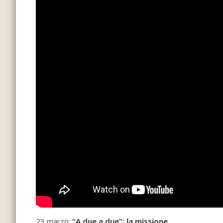
23 marzo:
“A due a due”: la missione