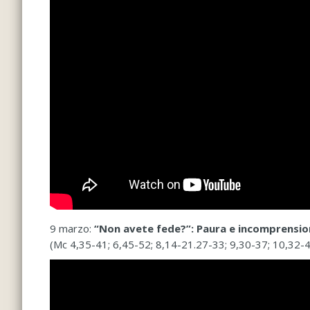
9 marzo:
“Non avete fede?”: Paura e incomprensio
(Mc 4,35-41; 6,45-52; 8,14-21.27-33; 9,30-37; 10,32-