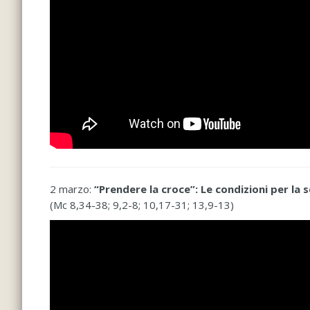
2 marzo:
“Prendere la croce”: Le condizioni per la 
(Mc 8,34-38; 9,2-8; 10,17-31; 13,9-13)