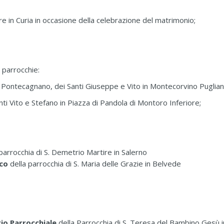
re in Curia in occasione della celebrazione del matrimonio;
e parrocchie:
di Pontecagnano, dei Santi Giuseppe e Vito in Montecorvino Puglian
anti Vito e Stefano in Piazza di Pandola di Montoro Inferiore;
 parrocchia di S. Demetrio Martire in Salerno
oco
della parrocchia di S. Maria delle Grazie in Belvede
io Parrocchiale
della Parrocchia di S. Teresa del Bambino Gesù in