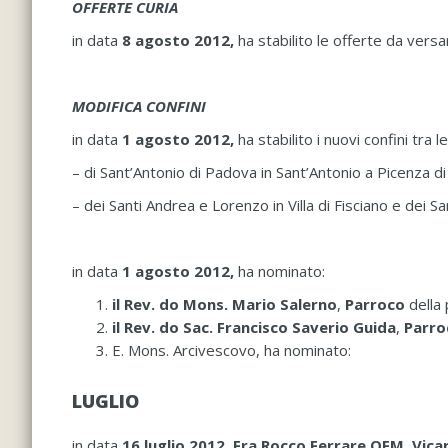
OFFERTE CURIA
in data
8 agosto 2012,
ha stabilito le offerte da versa
MODIFICA CONFINI
in data
1 agosto 2012,
ha stabilito i nuovi confini tra l
– di Sant’Antonio di Padova in Sant’Antonio a Picenza 
– dei Santi Andrea e Lorenzo in Villa di Fisciano e dei S
in data
1 agosto 2012,
ha nominato:
il Rev. do Mons. Mario Salerno
,
Parroco
della
il Rev. do Sac. Francisco Saverio Guida
,
Parr
E. Mons. Arcivescovo, ha nominato:
LUGLIO
in data
16 luglio 2012
,
Fra Rocco Ferrare OFM, Vicar