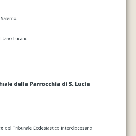
 Salerno.
nitano Lucano.
hiale
della Parrocchia di S. Lucia
go
del Tribunale Ecclesiastico Interdiocesano