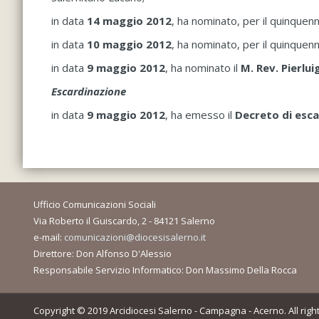
in data
14 maggio 2012
, ha nominato, per il quinque
in data
10 maggio 2012
, ha nominato, per il quinquen
in data
9 maggio 2012
, ha nominato il
M. Rev. Pierlui
Escardinazione
in data
9 maggio 2012
, ha emesso il
Decreto di esca
Ufficio Comunicazioni Sociali
Via Roberto il Guiscardo, 2 - 84121 Salerno
e-mail:
comunicazioni@diocesisalerno.it
Direttore: Don Alfonso D'Alessio
Responsabile Servizio Informatico: Don Massimo Della Rocca
Copyright © 2019 Arcidiocesi Salerno - Campagna - Acerno. All righ