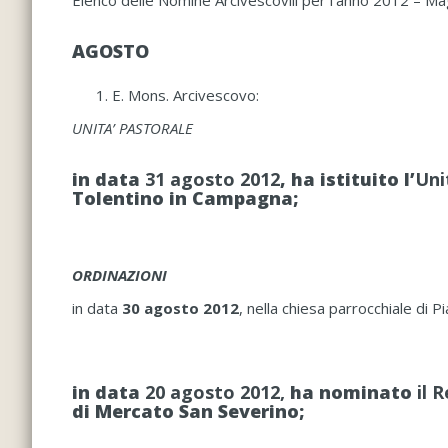
Elenco delle Nomine Arcivescovili per l’anno 2012 – M
AGOSTO
E. Mons. Arcivescovo:
UNITA’ PASTORALE
in data
31 agosto 2012
, ha istituito l’
Uni
Tolentino in Campagna;
ORDINAZIONI
in data
30 agosto 2012
, nella chiesa parrocchiale di 
in data
20 agosto 2012,
ha nominato
il 
di Mercato San Severino;