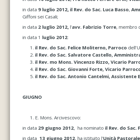
in data
9 luglio 2012,
il Rev. do Sac. Luca Basso
,
Amm
Giffoni sei Casali;
in data
2 luglio 2012,
l’
avv. Fabrizio Torre
, membro d
in data 1
luglio 2012
:
il Rev. do Sac. Felice Moliterno, Parroco
dell’U
il Rev. do Sac. Salvatore Castello, Amminist
il Rev. mo Mons. Vincenzo Rizzo, Vicario Parr
il Rev. do Sac. Giovanni Forte,
Vicario Parroc
il Rev. do Sac. Antonio Cantelmi,
Assistente 
GIUGNO
E. Mons. Arcivescovo:
in data
29 giugno 2012
, ha nominato
il Rev. do Sac
in data
13 giugno 2012
, ha istituito l’
Unità Pastorale